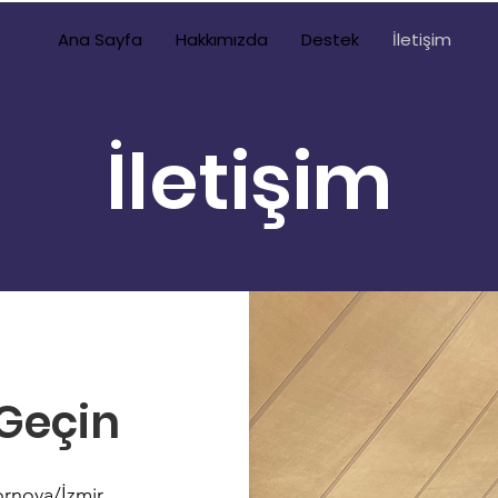
Ana Sayfa
Hakkımızda
Destek
İletişim
İletişim
 Geçin
ornova/İzmir