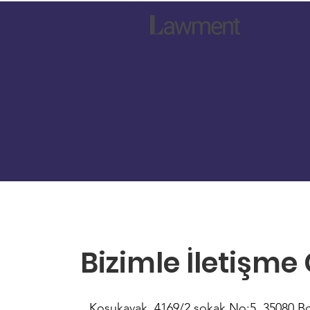
Bizimle İletişme
Koşukavak, 4169/2 sokak No:5, 35080 B